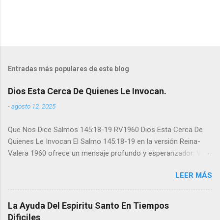
Entradas más populares de este blog
Dios Esta Cerca De Quienes Le Invocan.
-
agosto 12, 2025
Que Nos Dice Salmos 145:18-19 RV1960 Dios Esta Cerca De
Quienes Le Invocan El Salmo 145:18-19 en la versión Reina-
Valera 1960 ofrece un mensaje profundo y esperanzador: V18.
"Cercano está Jehová a todos los que le invocan, A todos los
LEER MÁS
que le invocan de veras. V19. “Cumplirá el deseo de los que le
temen; Oirá asimismo el clamor de ellos, y los salvará." Este
pasaje resalta la accesibilidad de Dios para quienes se acercan
La Ayuda Del Espiritu Santo En Tiempos
a Él con sinceridad y reverencia. La cercanía divina no depende
Dificiles