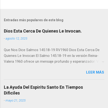
Entradas más populares de este blog
Dios Esta Cerca De Quienes Le Invocan.
-
agosto 12, 2025
Que Nos Dice Salmos 145:18-19 RV1960 Dios Esta Cerca De
Quienes Le Invocan El Salmo 145:18-19 en la versión Reina-
Valera 1960 ofrece un mensaje profundo y esperanzador: V18.
"Cercano está Jehová a todos los que le invocan, A todos los
LEER MÁS
que le invocan de veras. V19. “Cumplirá el deseo de los que le
temen; Oirá asimismo el clamor de ellos, y los salvará." Este
pasaje resalta la accesibilidad de Dios para quienes se acercan
La Ayuda Del Espiritu Santo En Tiempos
a Él con sinceridad y reverencia. La cercanía divina no depende
Dificiles
de circunstancias externas, sino de la genuinidad de los
-
mayo 21, 2025
corazones que claman a su presencia. La promesa es clara:
aquellos que invocan Su nombre con fe y devoción no solo