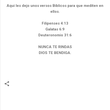
Aqui les dejo unos versos Biblicos para que mediten en
ellos.
Filipenses 4:13
Galatas 6:9
Deuteronomio 31:6
NUNCA TE RINDAS
DIOS TE BENDIGA.
C
o
m