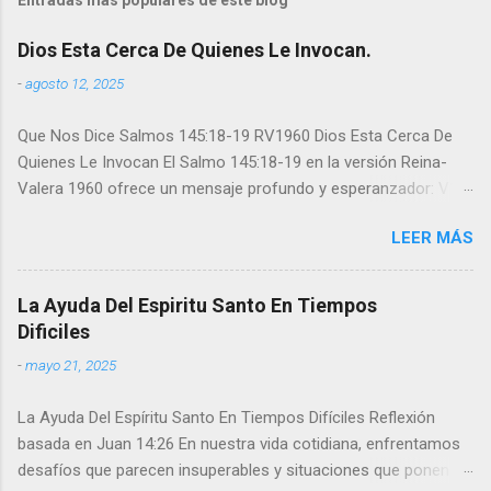
Dios Esta Cerca De Quienes Le Invocan.
-
agosto 12, 2025
Que Nos Dice Salmos 145:18-19 RV1960 Dios Esta Cerca De
Quienes Le Invocan El Salmo 145:18-19 en la versión Reina-
Valera 1960 ofrece un mensaje profundo y esperanzador: V18.
"Cercano está Jehová a todos los que le invocan, A todos los
LEER MÁS
que le invocan de veras. V19. “Cumplirá el deseo de los que le
temen; Oirá asimismo el clamor de ellos, y los salvará." Este
pasaje resalta la accesibilidad de Dios para quienes se acercan
La Ayuda Del Espiritu Santo En Tiempos
a Él con sinceridad y reverencia. La cercanía divina no depende
Dificiles
de circunstancias externas, sino de la genuinidad de los
-
mayo 21, 2025
corazones que claman a su presencia. La promesa es clara:
aquellos que invocan Su nombre con fe y devoción no solo
La Ayuda Del Espíritu Santo En Tiempos Difíciles Reflexión
encontrarán Su compañía, sino que sus deseos serán
basada en Juan 14:26 En nuestra vida cotidiana, enfrentamos
cumplidos de acuerdo con Su voluntad perfecta. El Clamor Y
desafíos que parecen insuperables y situaciones que ponen a
La Salvación La segunda parte enfatiza un atributo esencial de